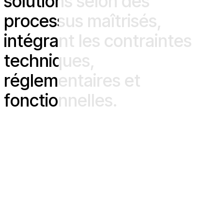
s
o
l
u
t
i
o
n
s
s
e
l
o
n
d
e
s
p
r
o
c
e
s
s
u
s
m
a
î
t
r
i
s
é
s
,
i
n
t
é
g
r
a
n
t
l
e
s
c
o
n
t
r
a
i
n
t
e
s
t
e
c
h
n
i
q
u
e
s
,
r
é
g
l
e
m
e
n
t
a
i
r
e
s
e
t
f
o
n
c
t
i
o
n
n
e
l
l
e
s
.