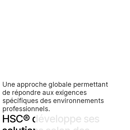
Une approche globale permettant
de répondre aux exigences
spécifiques des environnements
professionnels.
H
S
C
®
d
é
v
e
l
o
p
p
e
s
e
s