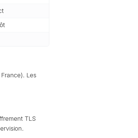
ct
ôt
 France). Les
ffrement TLS
ervision.