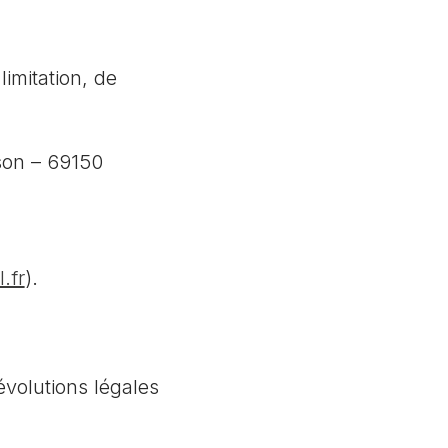
limitation, de
son – 69150
.fr
).
évolutions légales