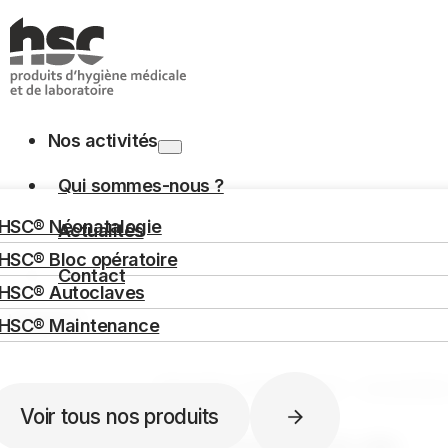
Passer au contenu principal
Passer au pied de 
Nos activités
Qui sommes-nous ?
ACCUEIL
POLITIQUE DE CONFIDENTIALITÉ
HSC® Néonatalogie
Actualités
Politique de confidentia
HSC® Bloc opératoire
Contact
HSC® Autoclaves
Langues
HSC® Maintenance
Rechercher
Dernière mise à jour : novemb
Voir tous nos produits
1. Présentation du site