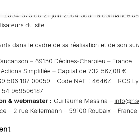
i n° 2004-575 du 21 juin 2004 pour la confiance d
lisateurs du site
nants dans le cadre de sa réalisation et de son suiv
Vaucanson – 69150 Décines-Charpieu – France
Actions Simplifiée – Capital de 732 567,08 €
69 506 187 00059 – Code NAF : 4646Z – RCS Ly
R 54 969506187
ion & webmaster :
Guillaume Messina –
info@hs
e – 2 rue Kellermann – 59100 Roubaix – France
ent