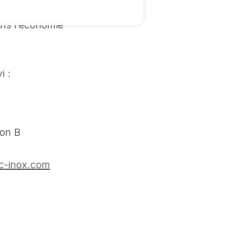
ans l’économie
i :
on B
c-inox.com