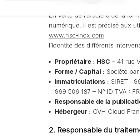
En vertu de l’article 6 de la lo
numérique, il est précisé aux uti
www.hsc-inox.com
l’identité des différents interve
Propriétaire :
HSC
– 41 rue 
Forme / Capital :
Société par 
Immatriculations :
SIRET : 9
969 506 187 – N° ID TVA : F
Responsable de la publicat
Hébergeur :
OVH Cloud Franc
2. Responsable du traitem