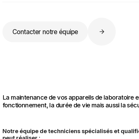
d’usage et aux normes en vigueur.
Absolument. Nos techniciens sont spécialisés d
appareils multimarques, y compris des modèles
ou moins courants. Lorsque les pièces ne sont 
Contacter notre équipe
disponibles, nous pouvons proposer des solutio
alternatives ou des remises en état adaptées.
La maintenance de vos appareils de laboratoire es
fonctionnement, la durée de vie mais aussi la sécur
Notre équipe de techniciens spécialisés et qual
peut réaliser :