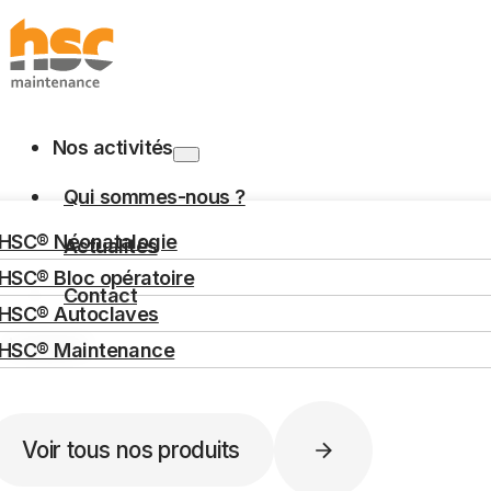
Passer au contenu principal
Passer au pied de 
Nos activités
Qui sommes-nous ?
ACCUEIL
NOS ACTIVITÉS
MAINTENANCE
HSC® Néonatalogie
Actualités
HSC® Bloc opératoire
Maintenance
Contact
HSC® Autoclaves
Langues
HSC® Maintenance
Rechercher
Voir tous nos produits