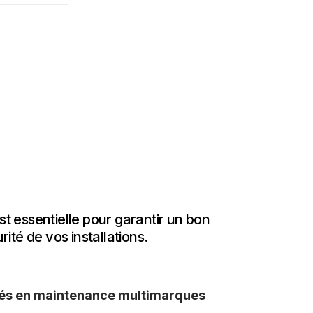
ans les
 anciens
plus
ns
t essentielle pour garantir un bon
ité de vos installations.
ifiés en maintenance multimarques