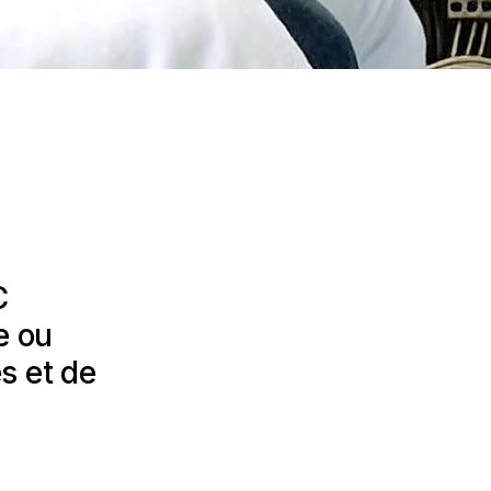
C
e ou
s et de